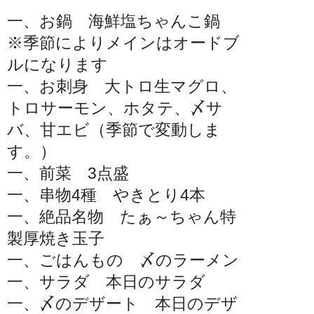
一、お鍋 海鮮塩ちゃんこ鍋
※季節によりメインはオードブ
ルになります
一、お刺身 大トロ生マグロ、
トロサーモン、ホタテ、〆サ
バ、甘エビ（季節で変動しま
す。）
一、前菜 3点盛
一、串物4種 やきとり4本
一、絶品名物 たぁ～ちゃん特
製厚焼き玉子
一、ごはんもの 〆のラーメン
一、サラダ 本日のサラダ
一、〆のデザート 本日のデザ