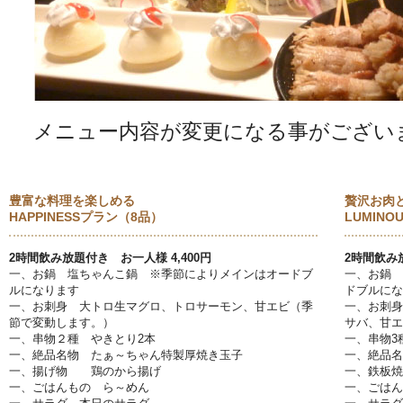
メニュー内容が変更になる事がござい
豊富な料理を楽しめる
贅沢お肉
HAPPINESSプラン（8品）
LUMIN
2時間飲み放題付き お一人様 4,400円
2時間飲み放
一、お鍋 塩ちゃんこ鍋 ※季節によりメインはオードブ
一、お鍋 
ルになります
ドブルにな
一、お刺身 大トロ生マグロ、トロサーモン、甘エビ（季
一、お刺身
節で変動します。）
サバ、甘エ
一、串物２種 やきとり2本
一、串物3
一、絶品名物 たぁ～ちゃん特製厚焼き玉子
一、絶品名
一、揚げ物 鶏のから揚げ
一、鉄板焼
一、ごはんもの ら～めん
一、ごはん