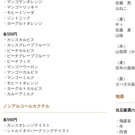
・マンゴヤンオレンジ
佐藤 黒
・マンゴーリッキー
山ねこ
・モヒートソーダ
・ジントニック
（麦）
・ヨーグルトオレンジ
中々
佐藤 麦
各550円
山猿
・カシスカルピス
・カシスグレープフルーツ
（米）
・ピーチカルピス
山翡翠（や
・ピーチグレープフルーツ
・ピーチフィズ
（麦）
・マンゴーウーロン
百年の孤独
・マンゴーカルピス
・マンゴーミルク
（栗）
・モヒートオレンジ
ダバダ火振
・ヨーグルトカルピス
・カルーアミルク
地酒
ノンアルコールカクテル
当店厳選の
各550円
・飛露喜
・カシスオレンジテイスト
・作
・シャルドネスパークリングテイスト
・田酒