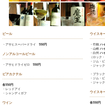
ビール
ウイスキ
・アサヒスーパードライ
550円
・竹鶴
ハイ
・山崎
ハイ
・白州
ハイ
ノンアルコールビール
（ロック
・ジム・
・アサヒドライゼロ
550円
・ジャッ
ビアカクテル
・ブラッ
・ジム・
・ジャッ
各550円
・レッドアイ
ウイスキ
・シャンディガフ
ワイン
各550円