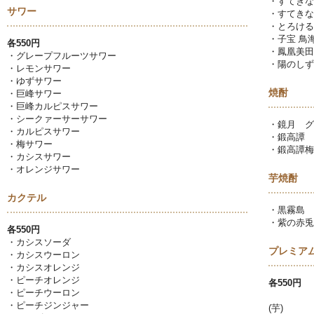
・すてきな
サワー
・すてきな
・とろける
・子宝 鳥
各550円
・鳳凰美田
・グレープフルーツサワー
・陽のしず
・レモンサワー
・ゆずサワー
焼酎
・巨峰サワー
・巨峰カルピスサワー
・シークァーサーサワー
・鏡月 グ
・カルピスサワー
・鍛高譚 
・梅サワー
・鍛高譚梅
・カシスサワー
・オレンジサワー
芋焼酎
カクテル
・黒霧島
・紫の赤
各550円
・カシスソーダ
プレミア
・カシスウーロン
・カシスオレンジ
・ピーチオレンジ
各550円
・ピーチウーロン
・ピーチジンジャー
(芋)