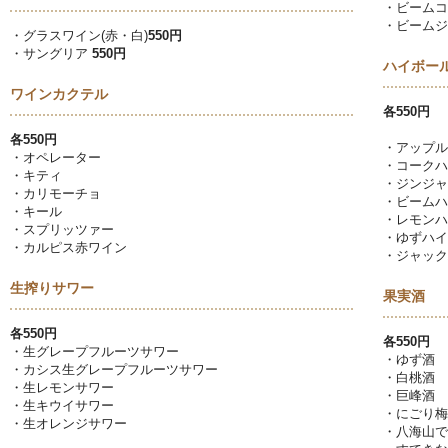
・ビームコ
・ビームジ
・グラスワイン(赤・白)
550円
・サングリア
550円
ハイボー
ワインカクテル
各550円
各550円
・アップル
・オペレーター
・コークハ
・キティ
・ジンジャ
・カリモーチョ
・ビームハ
・キール
・レモンハ
・スプリッツァー
・ゆずハイ
・カルピス赤ワイン
・ジャック
生搾りサワー
果実酒
各550円
各550円
・生グレープフルーツサワー
・ゆず酒
・カシス生グレープフルーツサワー
・白桃酒
・生レモンサワー
・巨峰酒
・生キウイサワー
・にごり梅
・生オレンジサワー
・八海山で