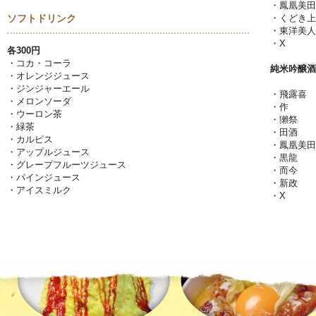
・鳳凰美田
ソフトドリンク
・くどき上
・東洋美人
・X
各300円
・コカ・コーラ
純米吟醸酒
・オレンジジュース
・ジンジャーエール
・飛露喜
・メロンソーダ
・作
・ウーロン茶
・獺祭
・緑茶
・田酒
・カルピス
・鳳凰美田
・アップルジュース
・黒龍
・グレープフルーツジュース
・而今
・パインジュース
・新政
・アイスミルク
・X