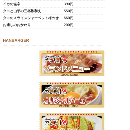
イカの塩辛
390円
タコと山芋の三杯酢和え
550円
タコのスライスシャーベット梅のせ
660円
お通しのおかわり
200円
HANBARGER