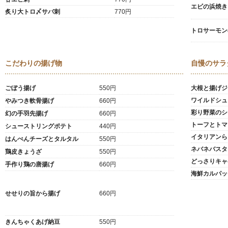
エビの浜焼き
炙り大トロ〆サバ刺
770円
トロサーモン
こだわりの揚げ物
自慢のサラ
ごぼう揚げ
550円
大根と揚げジ
ワイルドシュ
やみつき軟骨揚げ
660円
彩り野菜のシ
幻の手羽先揚げ
660円
トーフとトマ
シューストリングポテト
440円
イタリアンら
はんぺんチーズとタルタル
550円
ネバネバスタ
鶏皮きょうざ
550円
どっさりキャ
手作り鶏の唐揚げ
660円
海鮮カルパッ
せせりの旨から揚げ
660円
きんちゃくあげ納豆
550円