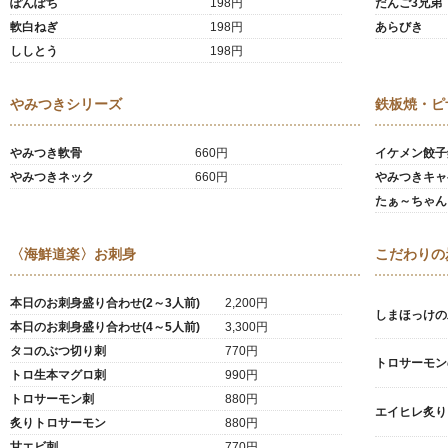
ぽんぽち
198円
だんご3兄弟
軟白ねぎ
198円
あらびき
ししとう
198円
やみつきシリーズ
鉄板焼・ピ
やみつき軟骨
660円
イケメン餃子
やみつきネック
660円
やみつきキャ
たぁ～ちゃん
〈海鮮道楽〉お刺身
こだわりの
本日のお刺身盛り合わせ(2～3人前)
2,200円
しまほっけの
本日のお刺身盛り合わせ(4～5人前)
3,300円
タコのぶつ切り刺
770円
トロサーモン
トロ生本マグロ刺
990円
トロサーモン刺
880円
エイヒレ炙り
炙りトロサーモン
880円
甘エビ刺
770円