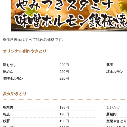
※価格表示はすべて税込み価格です。
オリジナル創作やきとり
豚もやし
220円
豚玉
豚めん
220円
塩ホルモン
味噌ホルモン
220円
炭火やきとり
鳥精肉
198円
しいたけ
鳥皮
198円
豚精肉
砂肝
198円
室蘭やきとり