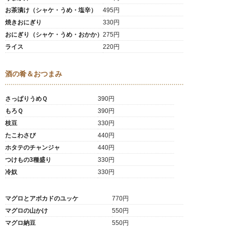
お茶漬け（シャケ・うめ・塩辛）
495円
焼きおにぎり
330円
おにぎり（シャケ・うめ・おかか）
275円
ライス
220円
酒の肴＆おつまみ
さっぱりうめＱ
390円
もろＱ
390円
枝豆
330円
たこわさび
440円
ホタテのチャンジャ
440円
つけもの3種盛り
330円
冷奴
330円
マグロとアボカドのユッケ
770円
マグロの山かけ
550円
マグロ納豆
550円