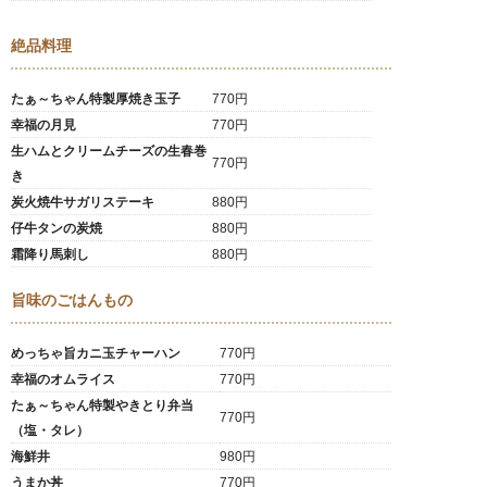
絶品料理
たぁ～ちゃん特製厚焼き玉子
770円
幸福の月見
770円
生ハムとクリームチーズの生春巻
770円
き
炭火焼牛サガリステーキ
880円
仔牛タンの炭焼
880円
霜降り馬刺し
880円
旨味のごはんもの
めっちゃ旨カニ玉チャーハン
770円
幸福のオムライス
770円
たぁ～ちゃん特製やきとり弁当
770円
（塩・タレ）
海鮮井
980円
うまか丼
770円